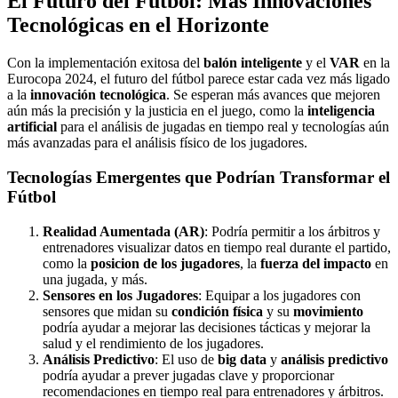
El Futuro del Fútbol: Más Innovaciones
Tecnológicas en el Horizonte
Con la implementación exitosa del
balón inteligente
y el
VAR
en la
Eurocopa 2024, el futuro del fútbol parece estar cada vez más ligado
a la
innovación tecnológica
. Se esperan más avances que mejoren
aún más la precisión y la justicia en el juego, como la
inteligencia
artificial
para el análisis de jugadas en tiempo real y tecnologías aún
más avanzadas para el análisis físico de los jugadores.
Tecnologías Emergentes que Podrían Transformar el
Fútbol
Realidad Aumentada (AR)
: Podría permitir a los árbitros y
entrenadores visualizar datos en tiempo real durante el partido,
como la
posicion de los jugadores
, la
fuerza del impacto
en
una jugada, y más.
Sensores en los Jugadores
: Equipar a los jugadores con
sensores que midan su
condición física
y su
movimiento
podría ayudar a mejorar las decisiones tácticas y mejorar la
salud y el rendimiento de los jugadores.
Análisis Predictivo
: El uso de
big data
y
análisis predictivo
podría ayudar a prever jugadas clave y proporcionar
recomendaciones en tiempo real para entrenadores y árbitros.