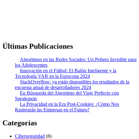
En
Infórmatecnología24h
, nos dedicamos a ofrecerte la
información más actualizada y relevante sobre el mundo de la
tecnología. Nuestro objetivo es mantenerte al tanto de los avances
más recientes en
inteligencia artificial
,
ciberseguridad
,
innovaciones digitales
y
tendencias tecnológicas
que están
transformando nuestra vida cotidiana y el entorno profesional.
Últimas Publicaciones
Algoritmos en las Redes Sociales: Un Peligro Invisible para
los Adolescentes
Innovación en el Fútbol: El Balón Inteligente y la
Tecnología VAR en la Eurocopa 2024
StackOverflow: ya están disponibles los resultados de la
encuesta anual de desarrolladores 2024
En Búsqueda del Algoritmo del Viaje Perfecto con
Speakspots
La Privacidad en la Era Post-Cookies: ¿Cómo Nos
Rastrearán las Empresas en el Futuro?
Categorías
Ciberseguridad
(8)