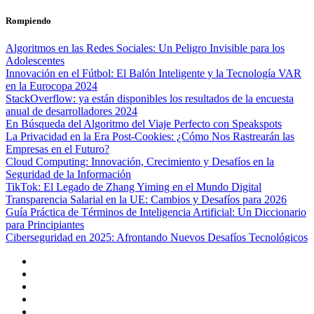
Saltar
Rompiendo
al
contenido
Algoritmos en las Redes Sociales: Un Peligro Invisible para los
Adolescentes
Innovación en el Fútbol: El Balón Inteligente y la Tecnología VAR
en la Eurocopa 2024
StackOverflow: ya están disponibles los resultados de la encuesta
anual de desarrolladores 2024
En Búsqueda del Algoritmo del Viaje Perfecto con Speakspots
La Privacidad en la Era Post-Cookies: ¿Cómo Nos Rastrearán las
Empresas en el Futuro?
Cloud Computing: Innovación, Crecimiento y Desafíos en la
Seguridad de la Información
TikTok: El Legado de Zhang Yiming en el Mundo Digital
Transparencia Salarial en la UE: Cambios y Desafíos para 2026
Guía Práctica de Términos de Inteligencia Artificial: Un Diccionario
para Principiantes
Ciberseguridad en 2025: Afrontando Nuevos Desafíos Tecnológicos